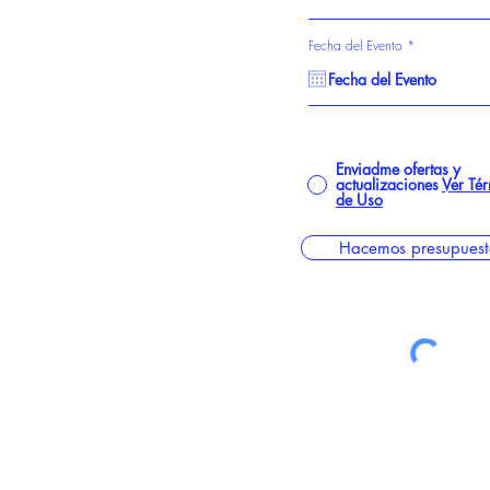
r
Fecha del Evento
*
e
q
u
i
r
e
d
Enviadme ofertas y
actualizaciones
Ver Té
de Uso
Hacemos presupuest