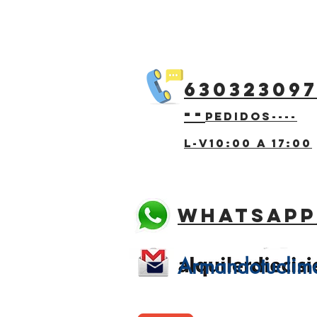
63032309
--
pedidos----
l-v10:00 a 17:00
whatsapp
Armandotucli