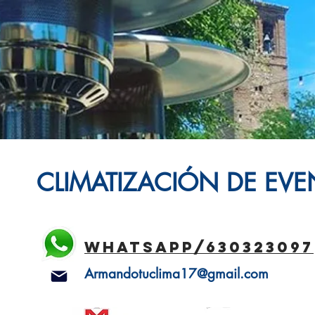
CLIMATIZACIÓN DE EV
whatsapp
/630323097
Armandotuclima17@gmail.com