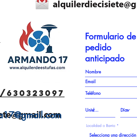
Formulario de
7
pedido
anticipado
/630323097
ma17@gmail.com
Localidad o Barrio