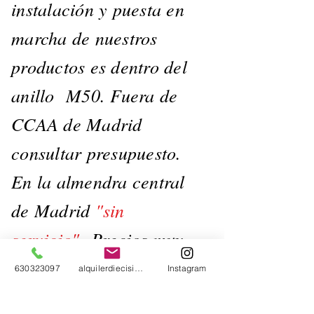
instalación y puesta en
marcha de nuestros
productos es dentro del
anillo M50. Fuera de
CCAA de Madrid
consultar presupuesto.
En la almendra central
de Madrid
"sin
servicio"
.
Precios muy
reducidos.
630323097
alquilerdiecisiete@gmail.com
Instagram
Contacto